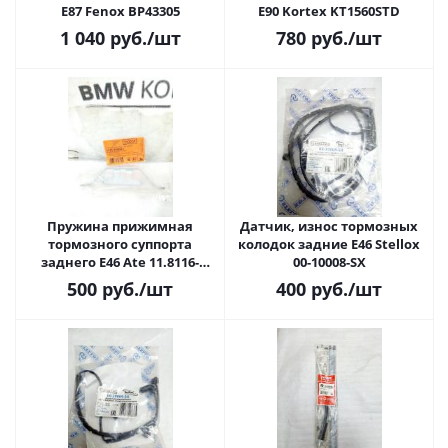
E87 Fenox BP43305
E90 Kortex KT1560STD
1 040
руб.
/шт
780
руб.
/шт
Пружина прижимная
Датчик, износ тормозных
тормозного суппорта
колодок задние E46 Stellox
заднего E46 Ate 11.8116-
00-10008-SX
0094.1
500
руб.
/шт
400
руб.
/шт