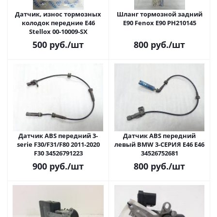
Датчик, износ тормозных
Шланг тормозной задний
колодок передние E46
E90 Fenox E90 PH210145
Stellox 00-10009-SX
500
руб.
/шт
800
руб.
/шт
Датчик ABS передний 3-
Датчик ABS передний
serie F30/F31/F80 2011-2020
левый BMW 3-СЕРИЯ E46 E46
F30 34526791223
34526752681
900
руб.
/шт
800
руб.
/шт