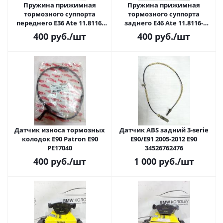
Пружина прижимная
Пружина прижимная
тормозного суппорта
тормозного суппорта
переднего E36 Ate 11.8116-
заднего E46 Ate 11.8116-
0083.1
0066.1
400
руб.
/шт
400
руб.
/шт
Датчик износа тормозных
Датчик ABS задний 3-serie
колодок E90 Patron E90
E90/E91 2005-2012 E90
PE17040
34526762476
400
руб.
/шт
1 000
руб.
/шт