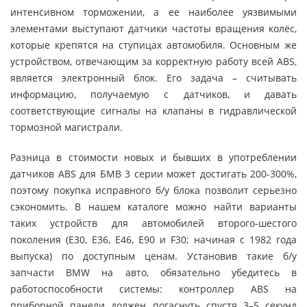
интенсивном торможении, а ее наиболее уязвимыми
элементами выступают датчики частоты вращения колёс,
которые крепятся на ступицах автомобиля. Основным же
устройством, отвечающим за корректную работу всей ABS,
является электронный блок. Его задача – считывать
информацию, получаемую с датчиков, и давать
соответствующие сигналы на клапаны в гидравлической
тормозной магистрали.
Разница в стоимости новых и бывших в употреблении
датчиков ABS для БМВ 3 серии может достигать 200-300%,
поэтому покупка исправного б/у блока позволит серьезно
сэкономить. В нашем каталоге можно найти варианты
таких устройств для автомобилей второго-шестого
поколения (Е30, Е36, Е46, Е90 и F30; начиная с 1982 года
выпуска) по доступным ценам. Установив такие б/у
запчасти BMW на авто, обязательно убедитесь в
работоспособности системы: контроллер ABS на
приборной панели должен погаснуть спустя 3–5 секунд