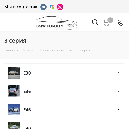
Мы в соц. сетях
0
3 серия
Главная
-
Каталог
-
Тормозная система
-
3 серия
E30
E36
E46
E90