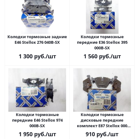
Колодки тормозные задние
Колодки тормозные
E46 Stellox 276 040B-SX
передние E36 Stellox 395
000B-SX
1 300
руб.
/шт
1 560
руб.
/шт
Колодки тормозные
Колодки тормозные
передние E46 Stellox 974
дисковые передние
000B-SX
комплект E87 Stellox 000
030B-SX
1 950
руб.
/шт
910
руб.
/шт